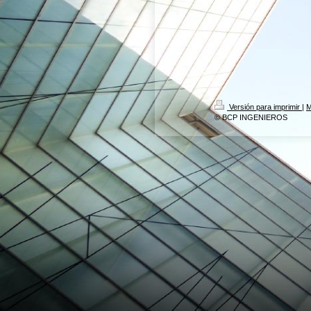
Versión para imprimir
|
M
© BCP INGENIEROS