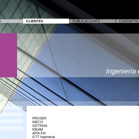
S
CLIENTES
PUBLICACIONES
CONTACTO
Ingeniería 
PROSER
INECO
GETINSA
IDEAM
APIA XXI
GTT Ingenieria