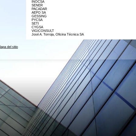
INOCSA
SENER
PACADAR
AEPO SA
GESSING
PYCSA
SETI
CYGSA
VIGICONSULT
José A. Torroja, Oficina Técnica SA
apa del sitio